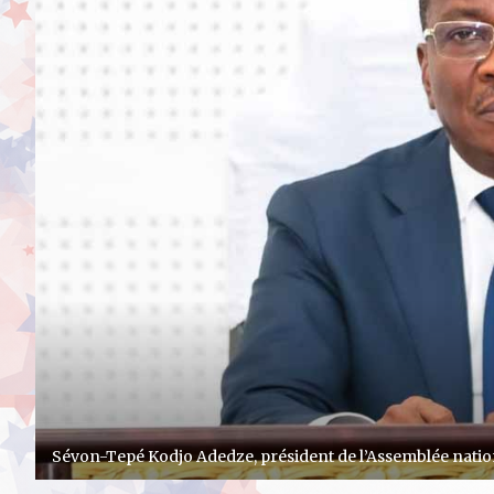
Sévon-Tepé Kodjo Adedze, président de l’Assemblée natio