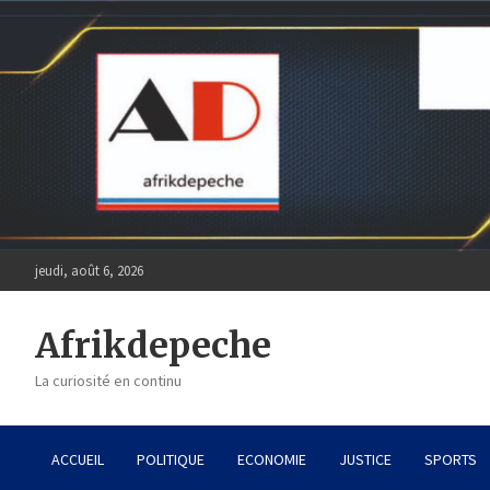
Skip
to
content
jeudi, août 6, 2026
Afrikdepeche
La curiosité en continu
ACCUEIL
POLITIQUE
ECONOMIE
JUSTICE
SPORTS