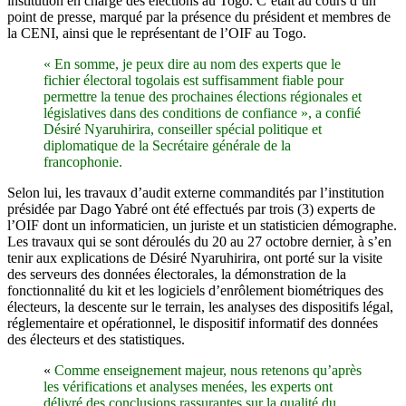
institution en charge des élections au Togo. C’était au cours d’un
point de presse, marqué par la présence du président et membres de
la CENI, ainsi que le représentant de l’OIF au Togo.
« En somme, je peux dire au nom des experts que le
fichier électoral togolais est suffisamment fiable pour
permettre la tenue des prochaines élections régionales et
législatives dans des conditions de confiance », a confié
Désiré Nyaruhirira, conseiller spécial politique et
diplomatique de la Secrétaire générale de la
francophonie.
Selon lui, les travaux d’audit externe commandités par l’institution
présidée par Dago Yabré ont été effectués par trois (3) experts de
l’OIF dont un informaticien, un juriste et un statisticien démographe.
Les travaux qui se sont déroulés du 20 au 27 octobre dernier, à s’en
tenir aux explications de Désiré Nyaruhirira, ont porté sur la visite
des serveurs des données électorales, la démonstration de la
fonctionnalité du kit et les logiciels d’enrôlement biométriques des
électeurs, la descente sur le terrain, les analyses des dispositifs légal,
réglementaire et opérationnel, le dispositif informatif des données
des électeurs et des statistiques.
«
Comme enseignement majeur, nous retenons qu’après
les vérifications et analyses menées, les experts ont
délivré des conclusions rassurantes sur la qualité du