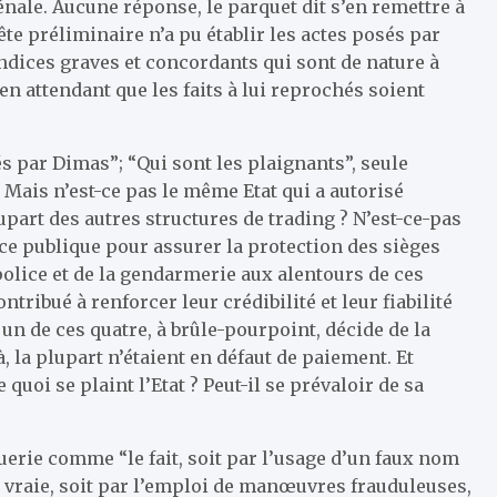
nale. Aucune réponse, le parquet dit s’en remettre à
te préliminaire n’a pu établir les actes posés par
indices graves et concordants qui sont de nature à
en attendant que les faits à lui reprochés soient
s par Dimas”; “Qui sont les plaignants”, seule
. Mais n’est-ce pas le même Etat qui a autorisé
part des autres structures de trading ? N’est-ce-pas
rce publique pour assurer la protection des sièges
police et de la gendarmerie aux alentours de ces
ribué à renforcer leur crédibilité et leur fiabilité
 un de ces quatre, à brûle-pourpoint, décide de la
, la plupart n’étaient en défaut de paiement. Et
quoi se plaint l’Etat ? Peut-il se prévaloir de sa
uerie comme “le fait, soit par l’usage d’un faux nom
té vraie, soit par l’emploi de manœuvres frauduleuses,