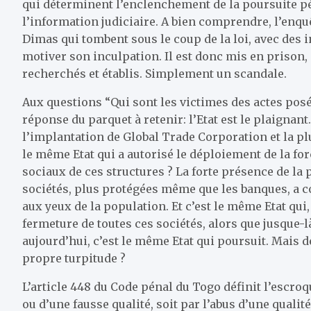
qui déterminent l’enclenchement de la poursuite pé
l’information judiciaire. A bien comprendre, l’enquê
Dimas qui tombent sous le coup de la loi, avec des 
motiver son inculpation. Il est donc mis en prison, 
recherchés et établis. Simplement un scandale.
Aux questions “Qui sont les victimes des actes posé
réponse du parquet à retenir: l’Etat est le plaignant
l’implantation de Global Trade Corporation et la plu
le même Etat qui a autorisé le déploiement de la fo
sociaux de ces structures ? La forte présence de la 
sociétés, plus protégées même que les banques, a cont
aux yeux de la population. Et c’est le même Etat qui,
fermeture de toutes ces sociétés, alors que jusque-là
aujourd’hui, c’est le même Etat qui poursuit. Mais de 
propre turpitude ?
L’article 448 du Code pénal du Togo définit l’escroq
ou d’une fausse qualité, soit par l’abus d’une quali