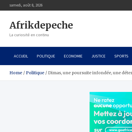
Skip
samedi, août 8, 2026
to
content
Afrikdepeche
La curiosité en continu
ACCUEIL
POLITIQUE
ECONOMIE
JUSTICE
SPORTS
Home
Politique
Dimas, une poursuite infondée, une déten