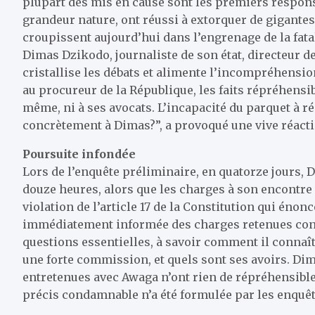
plupart des mis en cause sont les premiers respons
grandeur nature, ont réussi à extorquer de gigante
croupissent aujourd’hui dans l’engrenage de la fatal
Dimas Dzikodo, journaliste de son état, directeur d
cristallise les débats et alimente l’incompréhensio
au procureur de la République, les faits répréhensib
même, ni à ses avocats. L’incapacité du parquet à r
concrètement à Dimas?”, a provoqué une vive réacti
Poursuite infondée
Lors de l’enquête préliminaire, en quatorze jours, 
douze heures, alors que les charges à son encontre 
violation de l’article 17 de la Constitution qui énonc
immédiatement informée des charges retenues contre 
questions essentielles, à savoir comment il connaît
une forte commission, et quels sont ses avoirs. Dim
entretenues avec Awaga n’ont rien de répréhensible,
précis condamnable n’a été formulée par les enquêt