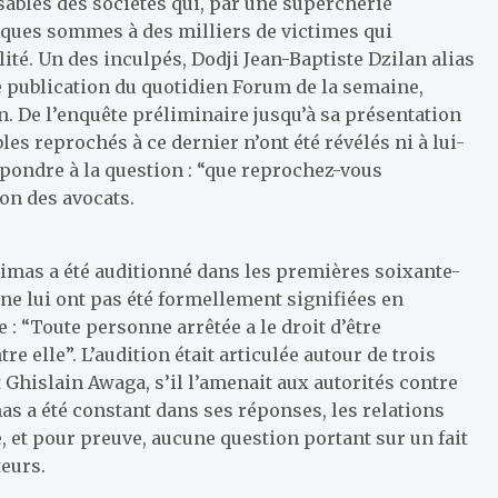
ables des sociétés qui, par une supercherie
sques sommes à des milliers de victimes qui
ité. Un des inculpés, Dodji Jean-Baptiste Dzilan alias
e publication du quotidien Forum de la semaine,
n. De l’enquête préliminaire jusqu’à sa présentation
les reprochés à ce dernier n’ont été révélés ni à lui-
épondre à la question : “que reprochez-vous
on des avocats.
Dimas a été auditionné dans les premières soixante-
ne lui ont pas été formellement signifiées en
e : “Toute personne arrêtée a le droit d’être
elle”. L’audition était articulée autour de trois
 Ghislain Awaga, s’il l’amenait aux autorités contre
as a été constant dans ses réponses, les relations
 et pour preuve, aucune question portant sur un fait
eurs.