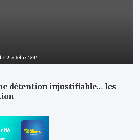
le 12 octobre 2014
e détention injustifiable… les
tion