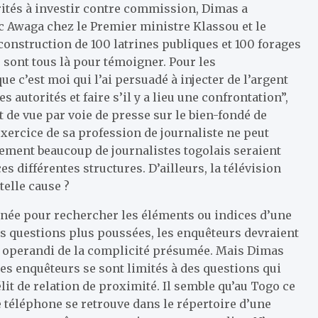
rités à investir contre commission, Dimas a
ec Awaga chez le Premier ministre Klassou et le
construction de 100 latrines publiques et 100 forages
 sont tous là pour témoigner. Pour les
e c’est moi qui l’ai persuadé à injecter de l’argent
s autorités et faire s’il y a lieu une confrontation”,
t de vue par voie de presse sur le bien-fondé de
’exercice de sa profession de journaliste ne peut
ement beaucoup de journalistes togolais seraient
s différentes structures. D’ailleurs, la télévision
telle cause ?
ée pour rechercher les éléments ou indices d’une
des questions plus poussées, les enquêteurs devraient
 operandi de la complicité présumée. Mais Dimas
 Les enquêteurs se sont limités à des questions qui
it de relation de proximité. Il semble qu’au Togo ce
e téléphone se retrouve dans le répertoire d’une