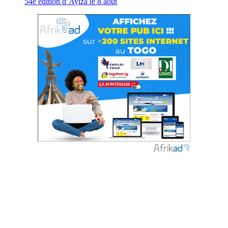
54e édition d’Ayiza le 8 août