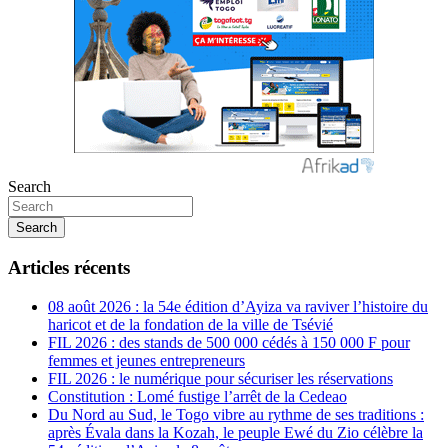
Search
Search
Articles récents
08 août 2026 : la 54e édition d’Ayiza va raviver l’histoire du
haricot et de la fondation de la ville de Tsévié
FIL 2026 : des stands de 500 000 cédés à 150 000 F pour
femmes et jeunes entrepreneurs
FIL 2026 : le numérique pour sécuriser les réservations
Constitution : Lomé fustige l’arrêt de la Cedeao
Du Nord au Sud, le Togo vibre au rythme de ses traditions :
après Évala dans la Kozah, le peuple Ewé du Zio célèbre la