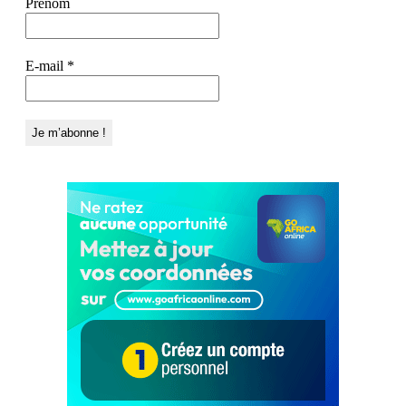
Prénom
E-mail
*