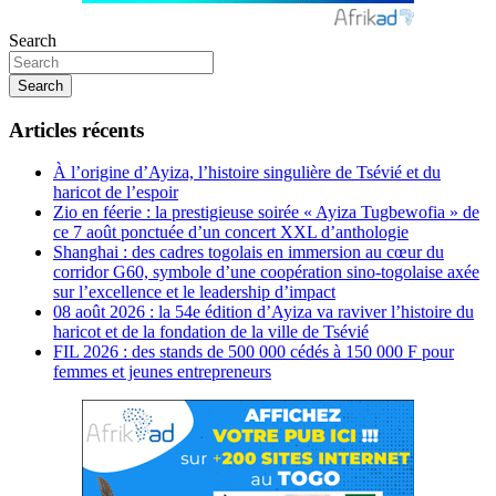
Search
Search
Articles récents
À l’origine d’Ayiza, l’histoire singulière de Tsévié et du
haricot de l’espoir
Zio en féerie : la prestigieuse soirée « Ayiza Tugbewofia » de
ce 7 août ponctuée d’un concert XXL d’anthologie
Shanghai : des cadres togolais en immersion au cœur du
corridor G60, symbole d’une coopération sino-togolaise axée
sur l’excellence et le leadership d’impact
08 août 2026 : la 54e édition d’Ayiza va raviver l’histoire du
haricot et de la fondation de la ville de Tsévié
FIL 2026 : des stands de 500 000 cédés à 150 000 F pour
femmes et jeunes entrepreneurs