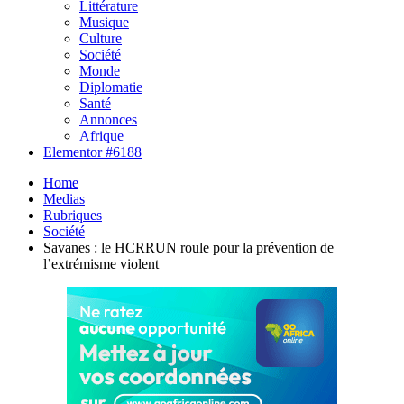
Littérature
Musique
Culture
Société
Monde
Diplomatie
Santé
Annonces
Afrique
Elementor #6188
Home
Medias
Rubriques
Société
Savanes : le HCRRUN roule pour la prévention de
l’extrémisme violent