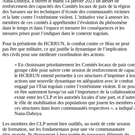
Nana-Daboya, a ouvert le mardi 14 janvier 2023 un atelier de
renforcement des capacités des Comités locaux de paix de la région
des Savanes sur les techniques d’écoute des communautés victimes
et la lutte contre l’extrémisme violent. L’initiative vise à amener les
membres de ces comités à appréhender l’évolution du phénomène
dans le temps et dans l’espace et mesurer les conséquences et les
mesures prises pour l’endiguer dans le contexte togolais.
Pour la présidente du HCRRUN, le combat contre ce fléau ne peut
pas être que militaire, ce qui justifie la dynamique de l’implication
des civils pour une meilleure coordination des actions.
« En choisissant prioritairement les Comités locaux de paix c
groupe cible pour suivre cette session de renforcement de capaci
le HCRRUN entend permettre à ces structures d’imprimer à leu
actions une nouvelle dynamique en adéquation avec le combat
engagé par l’Etat togolais contre l’extrémisme violent. Il ne pou
en être autrement lorsqu’on sait l’importance de la collaboration
existe entre les CLP et les autorités locales d’une part, et d’autre
le rôle de mobilisation des populations que jouent les membres 
ces structures dans leurs communautés respectives », a indiqu
Nana-Daboya.
Les membres des CLP seront bien outillés, au sortir de cette session
de formation, sur les fondamentaux pour une vie communautaire
plus apaisée. Ils disposeront à leur portée de nouveaux éléments de