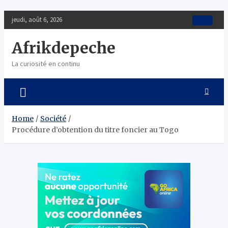
Skip
jeudi, août 6, 2026
to
content
Afrikdepeche
La curiosité en continu
Home
Société
Procédure d’obtention du titre foncier au Togo