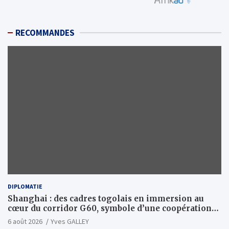
RECOMMANDES
DIPLOMATIE
Shanghai : des cadres togolais en immersion au
cœur du corridor G60, symbole d’une coopération
sino-togolaise axée sur l’excellence et le leadership
6 août 2026
Yves GALLEY
d’impact