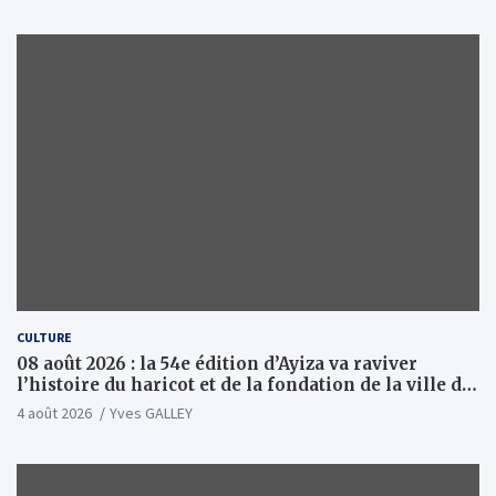
CULTURE
08 août 2026 : la 54e édition d’Ayiza va raviver
l’histoire du haricot et de la fondation de la ville de
Tsévié
4 août 2026
Yves GALLEY