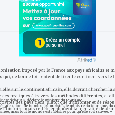
lonisation imposé par la France aux pays africains et mi
 qui, de bonne foi, tentent de tirer le continent vers le
tre elle sur le continent africain, elle devrait chercher 
ces pratiques à travers les méthodes différentes, et elle
e est debout », déclare le ministre du tourisme
tivités des pays tiers, plutôt que d’affronter et de réso
égafeu, dont de nombreux touristes, le ministre du tourisme, du
 l’histoire, mais reflète également la mentalité déformé
erminée, mais tout le monde est mobilisé pour qu’elle soit sauvée. »