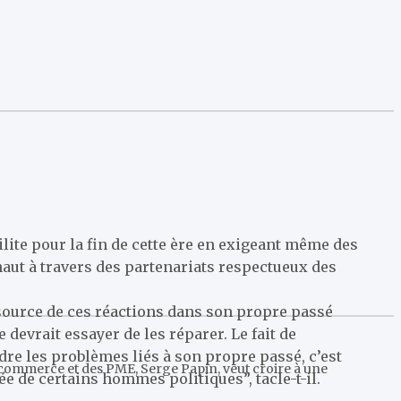
lite pour la fin de cette ère en exigeant même des
 haut à travers des partenariats respectueux des
la source de ces réactions dans son propre passé
 devrait essayer de les réparer. Le fait de
udre les problèmes liés à son propre passé, c’est
 commerce et des PME, Serge Papin, veut croire à une
e de certains hommes politiques”, tacle-t-il.