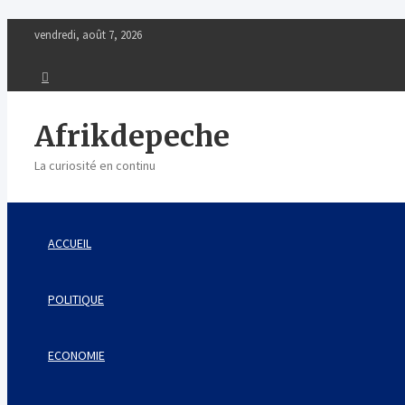
S
vendredi, août 7, 2026
k
i
p
t
o
Afrikdepeche
c
o
La curiosité en continu
n
t
e
n
ACCUEIL
t
POLITIQUE
ECONOMIE