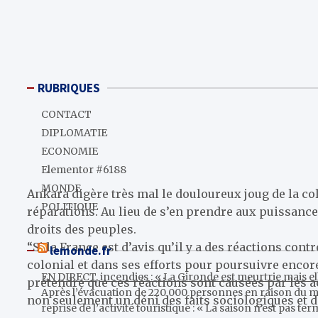
RUBRIQUES
CONTACT
DIPLOMATIE
ECONOMIE
Elementor #6188
MONDE
Ankara digère très mal le douloureux joug de la co
POLITIQUE
réparations. Au lieu de s’en prendre aux puissances
droits des peuples.
“Si la France est d’avis qu’il y a des réactions con
lemonde.fr
colonial et dans ses efforts pour poursuivre encore 
EN DIRECT, incendies : « La Gironde est meurtrie mais ell
prétendre que ces réactions sont causées par les ac
Après l’évacuation de 220 000 personnes en raison du m
non seulement un déni des faits sociologiques et de
reprise de l’activité touristique : « La saison n’est pas t