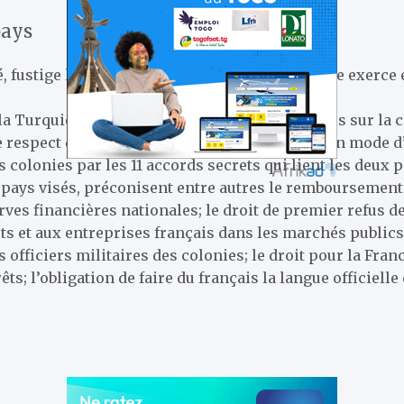
pays
té, fustige l’hégémonie persistante que la France exerce
 la Turquie avec les pays africains sont “fondées sur la
e respect de la volonté des pays eux-mêmes”. Un mode d’
 colonies par les 11 accords secrets qui lient les deux 
ays visés, préconisent entre autres le remboursement de
ves financières nationales; le droit de premier refus de
ts et aux entreprises français dans les marchés publics e
 officiers militaires des colonies; le droit pour la Fran
s; l’obligation de faire du français la langue officielle 