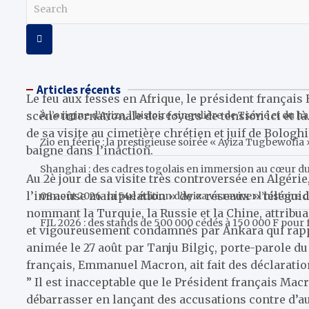
S
e
a
r
c
h
Articles récents
Le feu aux fesses en Afrique, le président françai
scène internationale des foyers de tension ici et là
À l’origine d’Ayiza, l’histoire singulière de Tsévié et du ha
de sa visite au cimetière chrétien et juif de Bologhi
Zio en féerie : la prestigieuse soirée « Ayiza Tugbewofi
baigne dans l’inaction.
Shanghai : des cadres togolais en immersion au cœur du 
Au 2è jour de sa visite très controversée en Algér
l’immense manipulation » de « réseaux » téléguid
08 août 2026 : la 54e édition d’Ayiza va raviver l’histoire 
nommant la Turquie, la Russie et la Chine, attribu
FIL 2026 : des stands de 500 000 cédés à 150 000 F pou
et vigoureusement condamnés par Ankara qui rappel
animée le 27 août par Tanju Bilgiç, porte-parole du
français, Emmanuel Macron, ait fait des déclarations
” Il est inacceptable que le Président français Mac
débarrasser en lançant des accusations contre d’aut