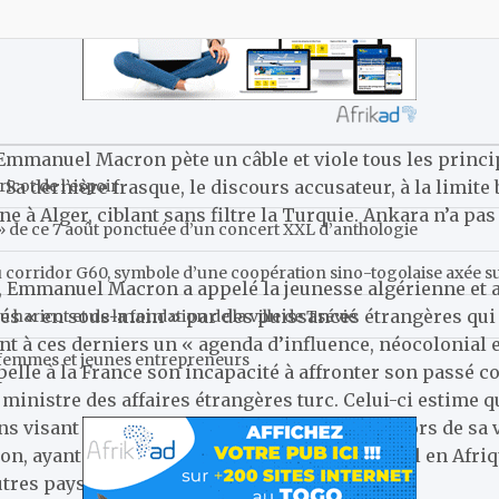
s Emmanuel Macron pète un câble et viole tous les princ
. Sa dernière frasque, le discours accusateur, à la limite
ricot de l’espoir
ne à Alger, ciblant sans filtre la Turquie. Ankara n’a pas
a » de ce 7 août ponctuée d’un concert XXL d’anthologie
corridor G60, symbole d’une coopération sino-togolaise axée sur 
ie, Emmanuel Macron a appelé la jeunesse algérienne et a
és « en sous-main » par des puissances étrangères qui
du haricot et de la fondation de la ville de Tsévié
ant à ces derniers un « agenda d’influence, néocolonial 
r femmes et jeunes entrepreneurs
le à la France son incapacité à affronter son passé col
 ministre des affaires étrangères turc. Celui-ci estime 
 visant la Turquie, ainsi que d’autres pays, lors de sa v
ron, ayant du mal à affronter son passé colonial en Afri
res pays, dont la Türkiye”, poursuit-il.